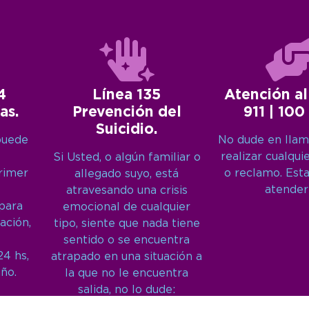
4
Línea 135
Atención al
as.
Prevención del
911 | 100
Suicidio.
puede
No dude en llam
realizar cualqui
Si Usted, o algún familiar o
primer
o reclamo. Est
allegado suyo, está
atender
atravesando una crisis
 para
emocional de cualquier
ación,
tipo, siente que nada tiene
sentido o se encuentra
24 hs,
atrapado en una situación a
año.
la que no le encuentra
salida, no lo dude:
Llámenos: