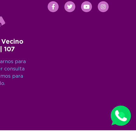
 Vecino
 | 107
arnos para
er consulta
amos para
lo.