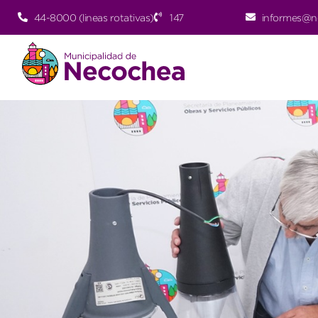
44-8000 (lineas rotativas)
147
informes@n