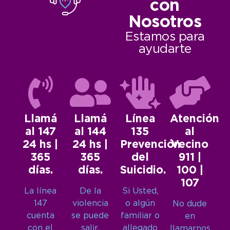
con
Nosotros
Estamos para
ayudarte
Llamá
Llamá
Línea
Atención
al 147
al 144
135
al
24 hs |
24 hs |
Prevención
Vecino
365
365
del
911 |
días.
días.
Suicidio.
100 |
107
La línea
De la
Si Usted,
147
violencia
o algún
No dude
cuenta
se puede
familiar o
en
con el
salir.
allegado
llamarnos