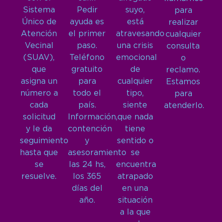
Sistema
Pedir
suyo,
para
Único de
ayuda es
está
realizar
Atención
el primer
atravesando
cualquier
Vecinal
paso.
una crisis
consulta
(SUAV),
Teléfono
emocional
o
que
gratuito
de
reclamo.
asigna un
para
cualquier
Estamos
número a
todo el
tipo,
para
cada
país.
siente
atenderlo.
solicitud
Información,
que nada
y le da
contención
tiene
seguimiento
y
sentido o
hasta que
asesoramiento
se
se
las 24 hs,
encuentra
resuelve.
los 365
atrapado
días del
en una
año.
situación
a la que