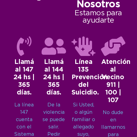
Nosotros
Estamos para
ayudarte
Llamá
Llamá
Línea
Atención
al 147
al 144
135
al
24 hs |
24 hs |
Prevención
Vecino
365
365
del
911 |
días.
días.
Suicidio.
100 |
107
La línea
De la
Si Usted,
147
violencia
o algún
No dude
cuenta
se puede
familiar o
en
con el
salir.
allegado
llamarnos
Sistema
Pedir
suyo,
para