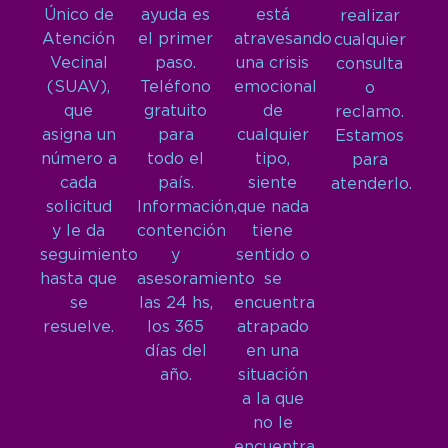
Único de
ayuda es
está
realizar
Atención
el primer
atravesando
cualquier
Vecinal
paso.
una crisis
consulta
(SUAV),
Teléfono
emocional
o
que
gratuito
de
reclamo.
asigna un
para
cualquier
Estamos
número a
todo el
tipo,
para
cada
país.
siente
atenderlo.
solicitud
Información,
que nada
y le da
contención
tiene
seguimiento
y
sentido o
hasta que
asesoramiento
se
se
las 24 hs,
encuentra
resuelve.
los 365
atrapado
días del
en una
año.
situación
a la que
no le
encuentra