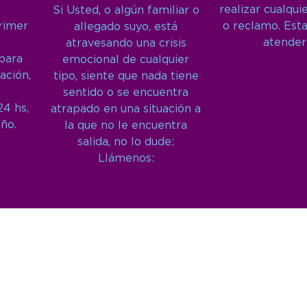
realizar cualqui
Si Usted, o algún familiar o
primer
o reclamo. Est
allegado suyo, está
atender
atravesando una crisis
 para
emocional de cualquier
ación,
tipo, siente que nada tiene
sentido o se encuentra
24 hs,
atrapado en una situación a
año.
la que no le encuentra
salida, no lo dude:
Llámenos: