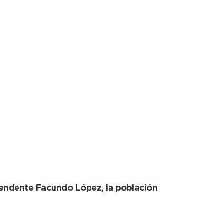
omiciliaria a través
intendente Facundo López, la población