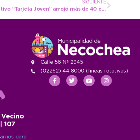
SIGUIENTE
Juan N. Fernández: operativo “Tarjeta Joven” arrojó más de 40 entregas
Calle 56 Nº 2945
(02262) 44 8000 (lineas rotativas)
 Vecino
 | 107
arnos para