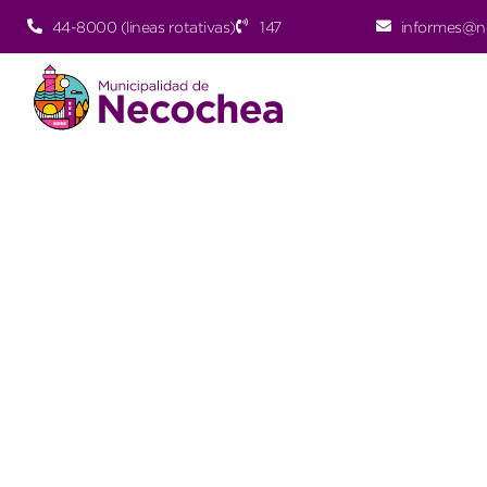
44-8000 (lineas rotativas)
147
informes@n