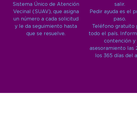
Sistema Único de Atención
salir.
Vecinal (SUAV), que asigna
Pedir ayuda es el 
un número a cada solicitud
paso.
y le da seguimiento hasta
Teléfono gratuito
que se resuelve.
todo el país. Inform
contención y
asesoramiento las 
los 365 días del 