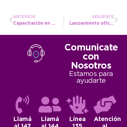
ANTERIOR
SIGUIENTE
Capacitación en el Centro de Monitoreo Municipal sobre el nuevo sistema Ultra IP
Lanzamiento oficial de los festejos por el 143.º Aniversario de Necochea
Comunicate
con
Nosotros
Estamos para
ayudarte
Llamá
Llamá
Línea
Atención
al 147
al 144
135
al