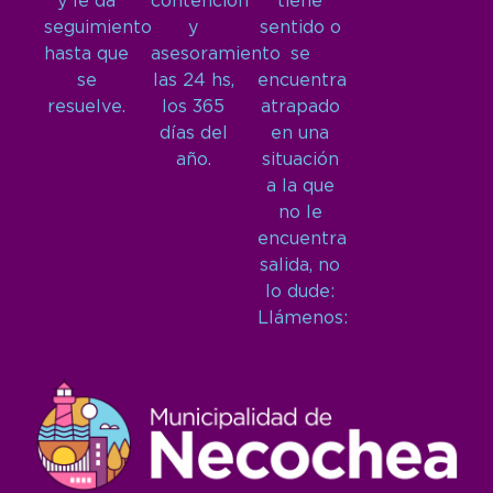
y le da
contención
tiene
seguimiento
y
sentido o
hasta que
asesoramiento
se
se
las 24 hs,
encuentra
resuelve.
los 365
atrapado
días del
en una
año.
situación
a la que
no le
encuentra
salida, no
lo dude:
Llámenos: