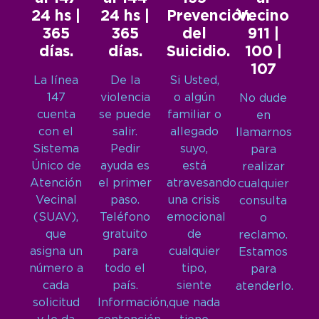
24 hs |
24 hs |
Prevención
Vecino
365
365
del
911 |
días.
días.
Suicidio.
100 |
107
La línea
De la
Si Usted,
147
violencia
o algún
No dude
cuenta
se puede
familiar o
en
con el
salir.
allegado
llamarnos
Sistema
Pedir
suyo,
para
Único de
ayuda es
está
realizar
Atención
el primer
atravesando
cualquier
Vecinal
paso.
una crisis
consulta
(SUAV),
Teléfono
emocional
o
que
gratuito
de
reclamo.
asigna un
para
cualquier
Estamos
número a
todo el
tipo,
para
cada
país.
siente
atenderlo.
solicitud
Información,
que nada