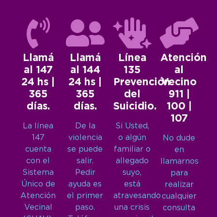
Llamá
Llamá
Línea
Atención
al 147
al 144
135
al
24 hs |
24 hs |
Prevención
Vecino
365
365
del
911 |
días.
días.
Suicidio.
100 |
107
La línea
De la
Si Usted,
147
violencia
o algún
No dude
cuenta
se puede
familiar o
en
con el
salir.
allegado
llamarnos
Sistema
Pedir
suyo,
para
Único de
ayuda es
está
realizar
Atención
el primer
atravesando
cualquier
Vecinal
paso.
una crisis
consulta