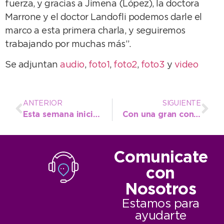
fuerza, y gracias a Jimena (López), la doctora
Marrone y el doctor Landofli podemos darle el
marco a esta primera charla, y seguiremos
trabajando por muchas más”.
Se adjuntan
audio
,
foto1
,
foto2
,
foto3
y
video
ANTERIOR
SIGUIENTE
Esta semana inicia una nueva edición del Curso de Manipulación de Alimentos
Con una gran convocatoria se realizó la Mesa de Educación y Trabajo de COPRET
Comunicate
con
Nosotros
Estamos para
ayudarte