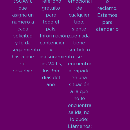
(SUAV),
Teléfono
emocional
o
que
gratuito
de
reclamo.
asigna un
para
cualquier
Estamos
número a
todo el
tipo,
para
cada
país.
siente
atenderlo.
solicitud
Información,
que nada
y le da
contención
tiene
seguimiento
y
sentido o
hasta que
asesoramiento
se
se
las 24 hs,
encuentra
resuelve.
los 365
atrapado
días del
en una
año.
situación
a la que
no le
encuentra
salida, no
lo dude:
Llámenos: