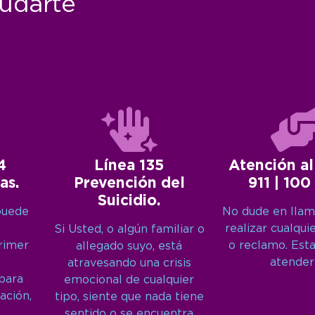
udarte
4
Línea 135
Atención al
as.
Prevención del
911 | 100
Suicidio.
puede
No dude en llam
realizar cualqui
Si Usted, o algún familiar o
primer
o reclamo. Est
allegado suyo, está
atender
atravesando una crisis
 para
emocional de cualquier
ación,
tipo, siente que nada tiene
sentido o se encuentra