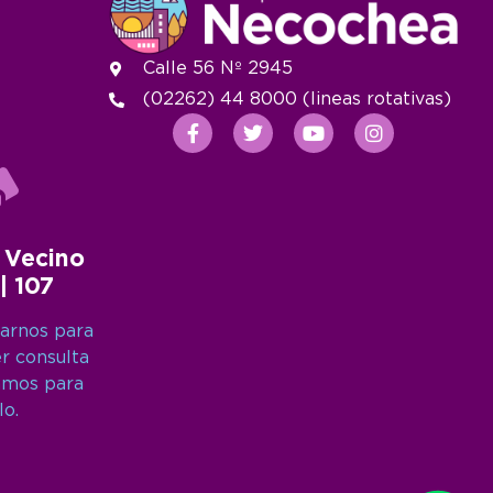
Calle 56 Nº 2945
(02262) 44 8000 (lineas rotativas)
 Vecino
 | 107
arnos para
er consulta
amos para
lo.