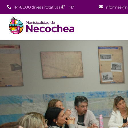
44-8000 (lineas rotativas)
147
informes@n