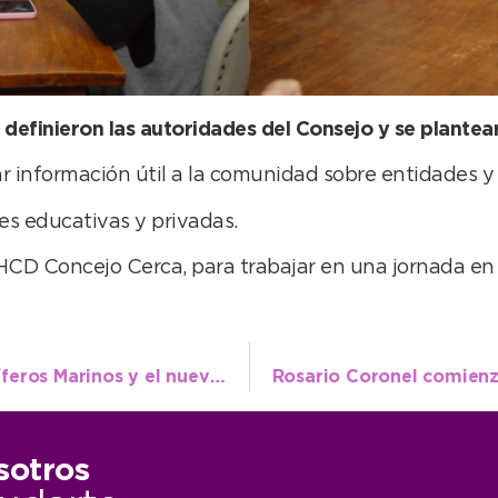
definieron las autoridades del Consejo y se plantear
r información útil a la comunidad sobre entidades y 
es educativas y privadas.
 HCD Concejo Cerca, para trabajar en una jornada en
Presentaron en Necochea la Guía de Mamíferos Marinos y el nuevo corredor de avistaje de ballenas
sotros