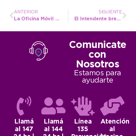
ANTERIOR
SIGUIENTE
La Oficina Móvil vuelve este viernes a Quequén
El Intendente bregó por trabajar sin mezquindades políticas para lograr la reparación histórica de Quequén
Comunicate
con
Nosotros
Estamos para
ayudarte
Llamá
Llamá
Línea
Atención
al 147
al 144
135
al