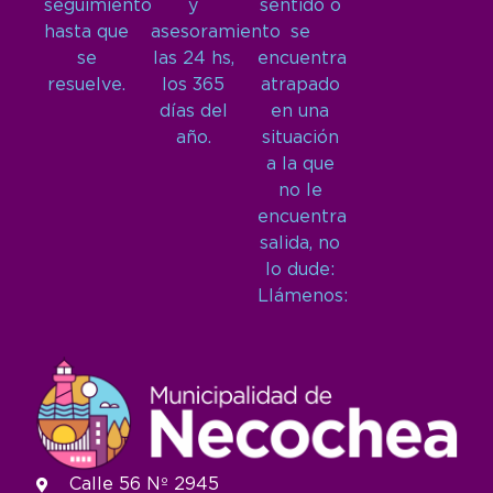
seguimiento
y
sentido o
hasta que
asesoramiento
se
se
las 24 hs,
encuentra
resuelve.
los 365
atrapado
días del
en una
año.
situación
a la que
no le
encuentra
salida, no
lo dude:
Llámenos:
Calle 56 Nº 2945