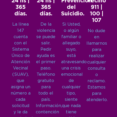
24 hs |
24 hs |
Prevención
Vecino
365
365
del
911 |
días.
días.
Suicidio.
100 |
107
La línea
De la
Si Usted,
147
violencia
o algún
No dude
cuenta
se puede
familiar o
en
con el
salir.
allegado
llamarnos
Sistema
Pedir
suyo,
para
Único de
ayuda es
está
realizar
Atención
el primer
atravesando
cualquier
Vecinal
paso.
una crisis
consulta
(SUAV),
Teléfono
emocional
o
que
gratuito
de
reclamo.
asigna un
para
cualquier
Estamos
número a
todo el
tipo,
para
cada
país.
siente
atenderlo.
solicitud
Información,
que nada
y le da
contención
tiene