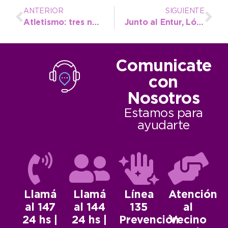
ANTERIOR
SIGUIENTE
Atletismo: tres necochenses se encuentran en el ranking provincial U18
Junto al Entur, López promocionó el Enduropale en el Moto GP de Termas de Río Hondo
Comunicate
con
Nosotros
Estamos para
ayudarte
Llamá
Llamá
Línea
Atención
al 147
al 144
135
al
24 hs |
24 hs |
Prevención
Vecino