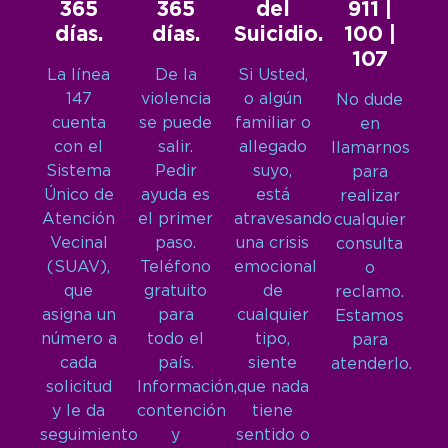
365
365
del
911 |
días.
días.
Suicidio.
100 |
107
La línea
De la
Si Usted,
147
violencia
o algún
No dude
cuenta
se puede
familiar o
en
con el
salir.
allegado
llamarnos
Sistema
Pedir
suyo,
para
Único de
ayuda es
está
realizar
Atención
el primer
atravesando
cualquier
Vecinal
paso.
una crisis
consulta
(SUAV),
Teléfono
emocional
o
que
gratuito
de
reclamo.
asigna un
para
cualquier
Estamos
número a
todo el
tipo,
para
cada
país.
siente
atenderlo.
solicitud
Información,
que nada
y le da
contención
tiene
seguimiento
y
sentido o