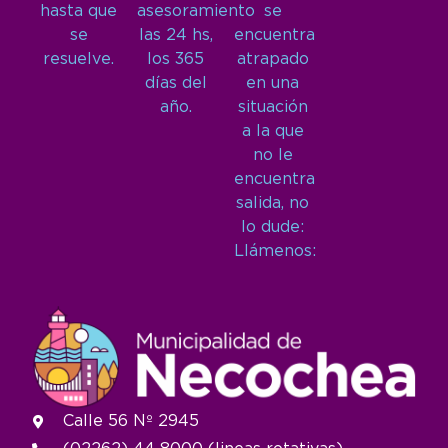
hasta que
asesoramiento
se
se
las 24 hs,
encuentra
resuelve.
los 365
atrapado
días del
en una
año.
situación
a la que
no le
encuentra
salida, no
lo dude:
Llámenos:
Calle 56 Nº 2945