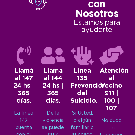
con
Nosotros
Estamos para
ayudarte
Llamá
Llamá
Línea
Atención
al 147
al 144
135
al
24 hs |
24 hs |
Prevención
Vecino
365
365
del
911 |
días.
días.
Suicidio.
100 |
107
La línea
De la
Si Usted,
147
violencia
o algún
No dude
cuenta
se puede
familiar o
en
con el
salir.
allegado