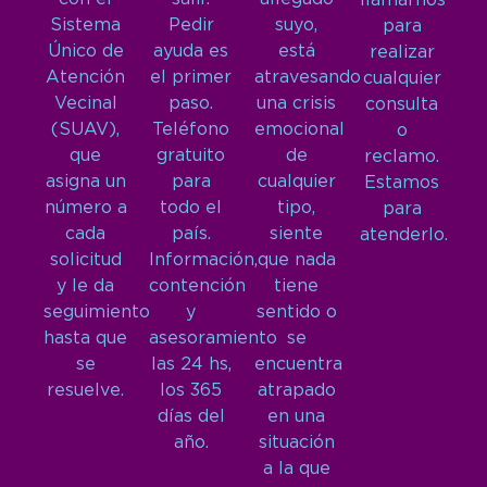
llamarnos
Sistema
Pedir
suyo,
para
Único de
ayuda es
está
realizar
Atención
el primer
atravesando
cualquier
Vecinal
paso.
una crisis
consulta
(SUAV),
Teléfono
emocional
o
que
gratuito
de
reclamo.
asigna un
para
cualquier
Estamos
número a
todo el
tipo,
para
cada
país.
siente
atenderlo.
solicitud
Información,
que nada
y le da
contención
tiene
seguimiento
y
sentido o
hasta que
asesoramiento
se
se
las 24 hs,
encuentra
resuelve.
los 365
atrapado
días del
en una
año.
situación
a la que