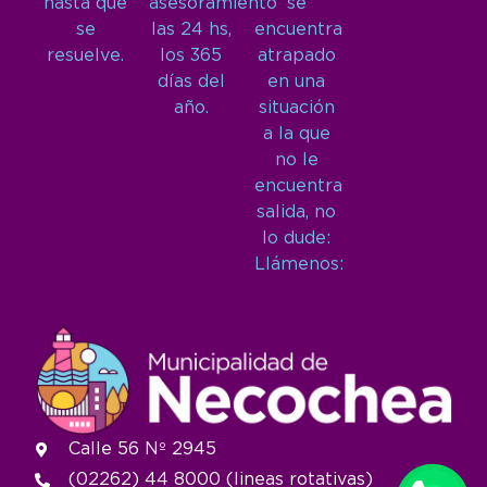
hasta que
asesoramiento
se
se
las 24 hs,
encuentra
resuelve.
los 365
atrapado
días del
en una
año.
situación
a la que
no le
encuentra
salida, no
lo dude:
Llámenos:
Calle 56 Nº 2945
(02262) 44 8000 (lineas rotativas)