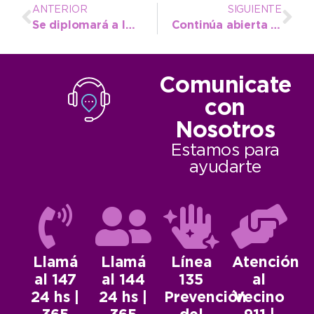
ANTERIOR
SIGUIENTE
Se diplomará a los participantes del 14º Curso de Manipulación de Alimentos
Continúa abierta la preinscripción para ciclos de formación profesional
Comunicate
con
Nosotros
Estamos para
ayudarte
Llamá
Llamá
Línea
Atención
al 147
al 144
135
al
24 hs |
24 hs |
Prevención
Vecino