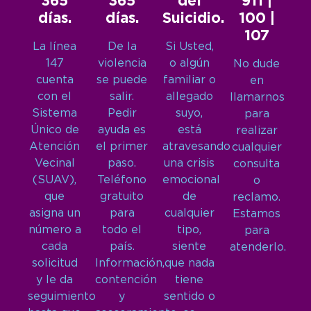
365
365
del
911 |
días.
días.
Suicidio.
100 |
107
La línea
De la
Si Usted,
147
violencia
o algún
No dude
cuenta
se puede
familiar o
en
con el
salir.
allegado
llamarnos
Sistema
Pedir
suyo,
para
Único de
ayuda es
está
realizar
Atención
el primer
atravesando
cualquier
Vecinal
paso.
una crisis
consulta
(SUAV),
Teléfono
emocional
o
que
gratuito
de
reclamo.
asigna un
para
cualquier
Estamos
número a
todo el
tipo,
para
cada
país.
siente
atenderlo.
solicitud
Información,
que nada
y le da
contención
tiene
seguimiento
y
sentido o