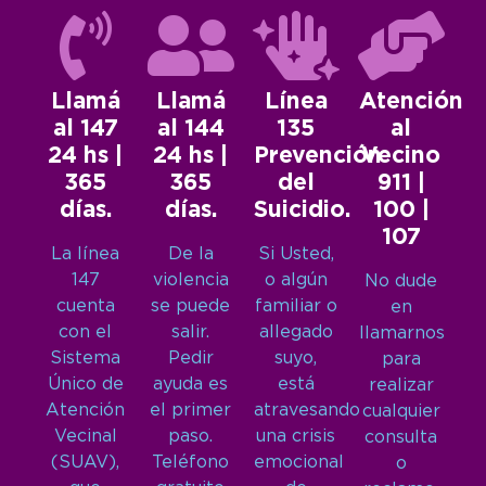
Llamá
Llamá
Línea
Atención
al 147
al 144
135
al
24 hs |
24 hs |
Prevención
Vecino
365
365
del
911 |
días.
días.
Suicidio.
100 |
107
La línea
De la
Si Usted,
147
violencia
o algún
No dude
cuenta
se puede
familiar o
en
con el
salir.
allegado
llamarnos
Sistema
Pedir
suyo,
para
Único de
ayuda es
está
realizar
Atención
el primer
atravesando
cualquier
Vecinal
paso.
una crisis
consulta
(SUAV),
Teléfono
emocional
o