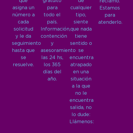
que
gratuito
de
reclamo.
asigna un
para
cualquier
Estamos
número a
todo el
tipo,
para
cada
país.
siente
atenderlo.
solicitud
Información,
que nada
y le da
contención
tiene
seguimiento
y
sentido o
hasta que
asesoramiento
se
se
las 24 hs,
encuentra
resuelve.
los 365
atrapado
días del
en una
año.
situación
a la que
no le
encuentra
salida, no
lo dude:
Llámenos: