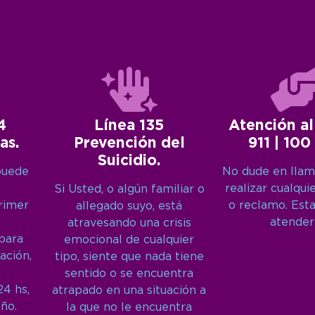
4
Línea 135
Atención al
as.
Prevención del
911 | 100
Suicidio.
puede
No dude en llam
realizar cualqui
Si Usted, o algún familiar o
primer
o reclamo. Est
allegado suyo, está
atender
atravesando una crisis
 para
emocional de cualquier
ación,
tipo, siente que nada tiene
sentido o se encuentra
24 hs,
atrapado en una situación a
año.
la que no le encuentra