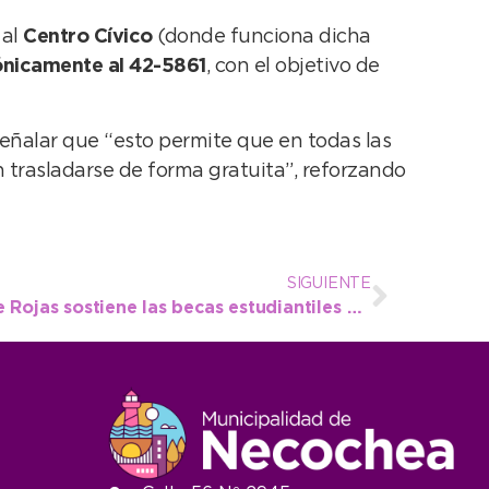
 al
Centro Cívico
(donde funciona dicha
ónicamente al 42-5861
, con el objetivo de
 señalar que “esto permite que en todas las
n trasladarse de forma gratuita”, reforzando
SIGUIENTE
La gestión del Intendente Rojas sostiene las becas estudiantiles y acompaña a 150 jóvenes del distrito