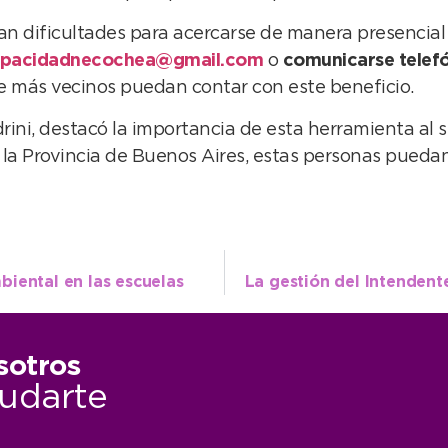
n dificultades para acercarse de manera presencial
apacidadnecochea@gmail.com
o
comunicarse telef
que más vecinos puedan contar con este beneficio.
ldrini, destacó la importancia de esta herramienta al
de la Provincia de Buenos Aires, estas personas pueda
iental en las escuelas
sotros
udarte