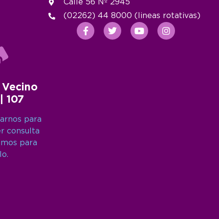
Calle 56 Nº 2945
(02262) 44 8000 (lineas rotativas)
 Vecino
 | 107
arnos para
er consulta
amos para
lo.