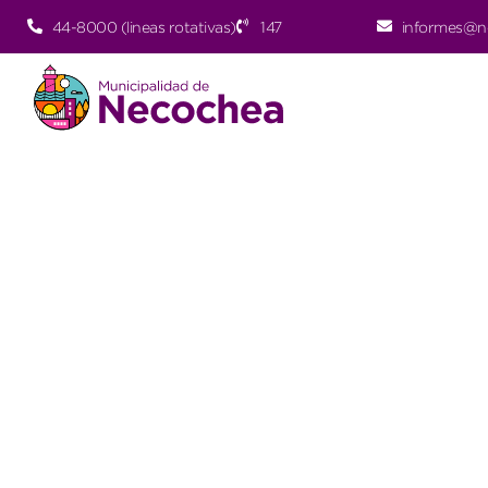
44-8000 (lineas rotativas)
147
informes@n