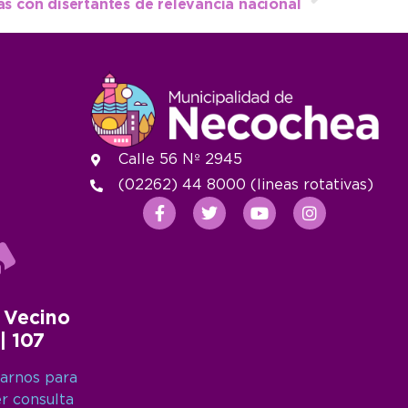
as con disertantes de relevancia nacional
Calle 56 Nº 2945
(02262) 44 8000 (lineas rotativas)
 Vecino
 | 107
arnos para
er consulta