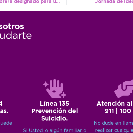
Orgullo de la Escuela Municipal: Mauro Cabrera designado para una capacitación internacional
Jornada de Ide
sotros
udarte
4
Línea 135
Atención al
as.
Prevención del
911 | 100
Suicidio.
puede
No dude en llam
realizar cualqui
Si Usted, o algún familiar o