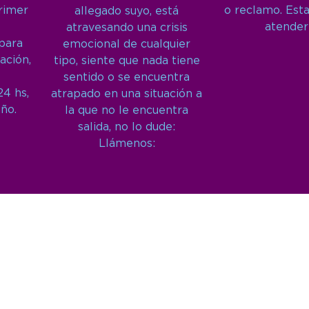
primer
o reclamo. Est
allegado suyo, está
atender
atravesando una crisis
 para
emocional de cualquier
ación,
tipo, siente que nada tiene
sentido o se encuentra
24 hs,
atrapado en una situación a
año.
la que no le encuentra
salida, no lo dude:
Llámenos: