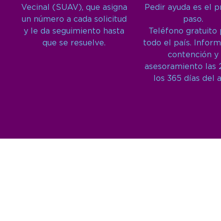
Vecinal (SUAV), que asigna
Pedir ayuda es el 
un número a cada solicitud
paso.
y le da seguimiento hasta
Teléfono gratuito
que se resuelve.
todo el país. Inform
contención y
asesoramiento las 
los 365 días del 