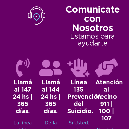
Comunicate
con
Nosotros
Estamos para
ayudarte
Llamá
Llamá
Línea
Atención
al 147
al 144
135
al
24 hs |
24 hs |
Prevención
Vecino
365
365
del
911 |
días.
días.
Suicidio.
100 |
107
La línea
De la
Si Usted,