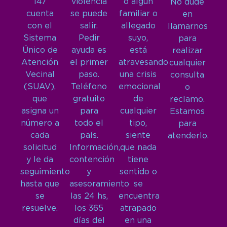
147
violencia
o algún
No dude
cuenta
se puede
familiar o
en
con el
salir.
allegado
llamarnos
Sistema
Pedir
suyo,
para
Único de
ayuda es
está
realizar
Atención
el primer
atravesando
cualquier
Vecinal
paso.
una crisis
consulta
(SUAV),
Teléfono
emocional
o
que
gratuito
de
reclamo.
asigna un
para
cualquier
Estamos
número a
todo el
tipo,
para
cada
país.
siente
atenderlo.
solicitud
Información,
que nada
y le da
contención
tiene
seguimiento
y
sentido o
hasta que
asesoramiento
se
se
las 24 hs,
encuentra
resuelve.
los 365
atrapado
días del
en una