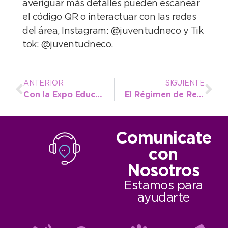
averiguar más detalles pueden escanear
el código QR o interactuar con las redes
del área, Instagram: @juventudneco y Tik
tok: @juventudneco.
ANTERIOR
SIGUIENTE
Con la Expo Educativa llega uno de los eventos más esperados por los alumnos
El Régimen de Recuperación de Deudas y Facilidades de Pago estará vigente hasta el 31 de julio
Comunicate
con
Nosotros
Estamos para
ayudarte