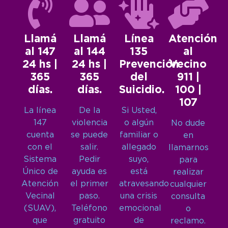
Llamá
Llamá
Línea
Atención
al 147
al 144
135
al
24 hs |
24 hs |
Prevención
Vecino
365
365
del
911 |
días.
días.
Suicidio.
100 |
107
La línea
De la
Si Usted,
147
violencia
o algún
No dude
cuenta
se puede
familiar o
en
con el
salir.
allegado
llamarnos
Sistema
Pedir
suyo,
para
Único de
ayuda es
está
realizar
Atención
el primer
atravesando
cualquier
Vecinal
paso.
una crisis
consulta
(SUAV),
Teléfono
emocional
o
que
gratuito
de
reclamo.