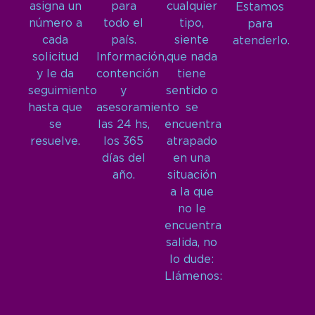
asigna un
para
cualquier
Estamos
número a
todo el
tipo,
para
cada
país.
siente
atenderlo.
solicitud
Información,
que nada
y le da
contención
tiene
seguimiento
y
sentido o
hasta que
asesoramiento
se
se
las 24 hs,
encuentra
resuelve.
los 365
atrapado
días del
en una
año.
situación
a la que
no le
encuentra
salida, no
lo dude:
Llámenos: