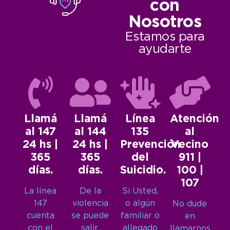
con
Nosotros
Estamos para
ayudarte
Llamá
Llamá
Línea
Atención
al 147
al 144
135
al
24 hs |
24 hs |
Prevención
Vecino
365
365
del
911 |
días.
días.
Suicidio.
100 |
107
La línea
De la
Si Usted,
147
violencia
o algún
No dude
cuenta
se puede
familiar o
en
con el
salir.
allegado
llamarnos