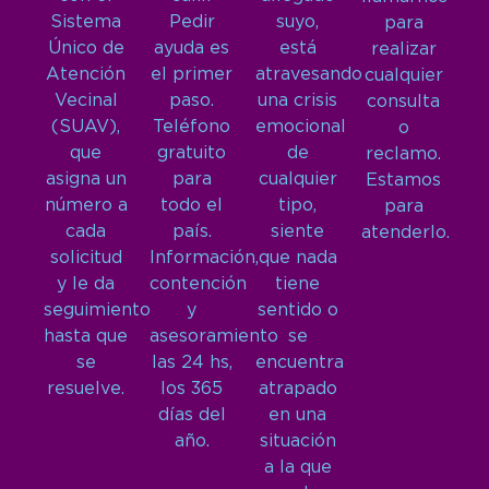
Sistema
Pedir
suyo,
para
Único de
ayuda es
está
realizar
Atención
el primer
atravesando
cualquier
Vecinal
paso.
una crisis
consulta
(SUAV),
Teléfono
emocional
o
que
gratuito
de
reclamo.
asigna un
para
cualquier
Estamos
número a
todo el
tipo,
para
cada
país.
siente
atenderlo.
solicitud
Información,
que nada
y le da
contención
tiene
seguimiento
y
sentido o
hasta que
asesoramiento
se
se
las 24 hs,
encuentra
resuelve.
los 365
atrapado
días del
en una
año.
situación
a la que