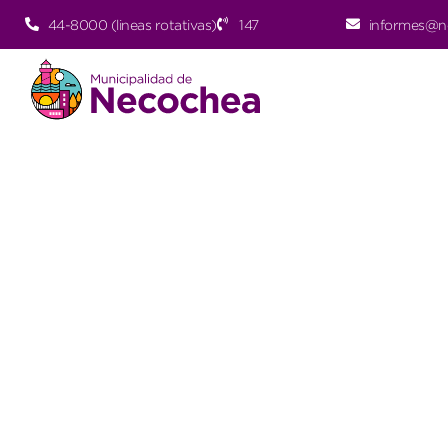
44-8000 (lineas rotativas)
147
informes@n