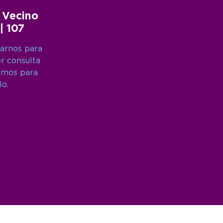
 Vecino
 | 107
arnos para
er consulta
amos para
lo.