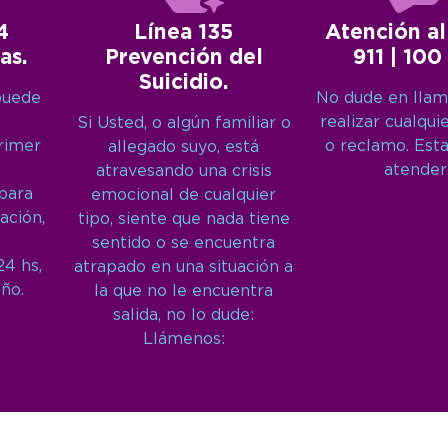
4
Línea 135
Atención al
as.
Prevención del
911 | 100
Suicidio.
puede
No dude en llam
realizar cualqui
Si Usted, o algún familiar o
primer
o reclamo. Est
allegado suyo, está
atender
atravesando una crisis
 para
emocional de cualquier
ación,
tipo, siente que nada tiene
sentido o se encuentra
24 hs,
atrapado en una situación a
año.
la que no le encuentra
salida, no lo dude:
Llámenos: