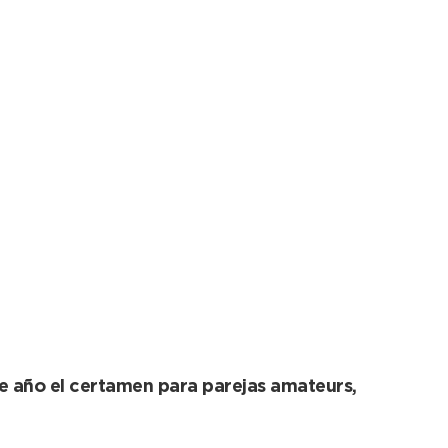
e Baile será una de
te año el certamen para parejas amateurs,