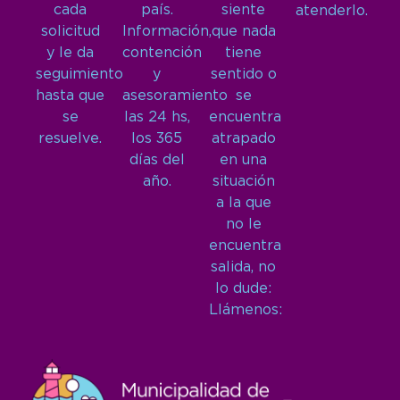
cada
país.
siente
atenderlo.
solicitud
Información,
que nada
y le da
contención
tiene
seguimiento
y
sentido o
hasta que
asesoramiento
se
se
las 24 hs,
encuentra
resuelve.
los 365
atrapado
días del
en una
año.
situación
a la que
no le
encuentra
salida, no
lo dude:
Llámenos: