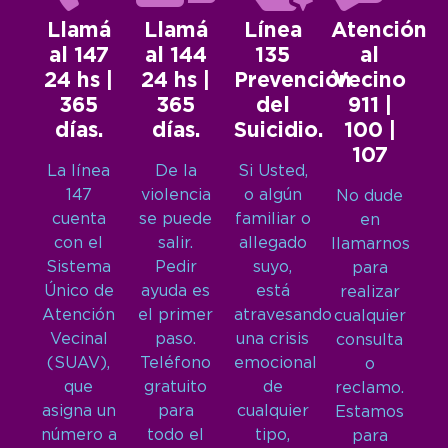
Llamá
Llamá
Línea
Atención
al 147
al 144
135
al
24 hs |
24 hs |
Prevención
Vecino
365
365
del
911 |
días.
días.
Suicidio.
100 |
107
La línea
De la
Si Usted,
147
violencia
o algún
No dude
cuenta
se puede
familiar o
en
con el
salir.
allegado
llamarnos
Sistema
Pedir
suyo,
para
Único de
ayuda es
está
realizar
Atención
el primer
atravesando
cualquier
Vecinal
paso.
una crisis
consulta
(SUAV),
Teléfono
emocional
o
que
gratuito
de
reclamo.
asigna un
para
cualquier
Estamos
número a
todo el
tipo,
para