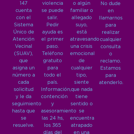
147
violencia
o algún
No dude
cuenta
se puede
familiar o
en
con el
salir.
allegado
llamarnos
Sistema
Pedir
suyo,
para
Único de
ayuda es
está
realizar
Atención
el primer
atravesando
cualquier
Vecinal
paso.
una crisis
consulta
(SUAV),
Teléfono
emocional
o
que
gratuito
de
reclamo.
asigna un
para
cualquier
Estamos
número a
todo el
tipo,
para
cada
país.
siente
atenderlo.
solicitud
Información,
que nada
y le da
contención
tiene
seguimiento
y
sentido o
hasta que
asesoramiento
se
se
las 24 hs,
encuentra
resuelve.
los 365
atrapado
días del
en una