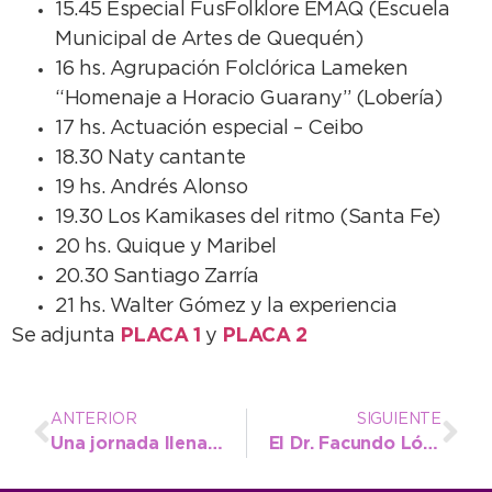
15.45 Especial FusFolklore EMAQ (Escuela
Municipal de Artes de Quequén)
16 hs. Agrupación Folclórica Lameken
“Homenaje a Horacio Guarany” (Lobería)
17 hs. Actuación especial – Ceibo
18.30 Naty cantante
19 hs. Andrés Alonso
19.30 Los Kamikases del ritmo (Santa Fe)
20 hs. Quique y Maribel
20.30 Santiago Zarría
21 hs. Walter Gómez y la experiencia
Se adjunta
PLACA 1
y
PLACA 2
ANTERIOR
SIGUIENTE
Una jornada llena de folclore para seguir festejando el Aniversario de Necochea
El Dr. Facundo López recibió en Necochea al Presidente Mauricio Macri