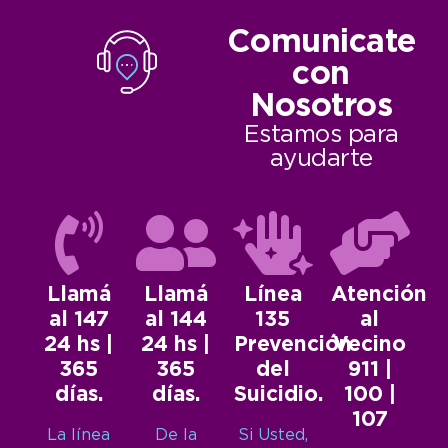
Comunicate
con
Nosotros
Estamos para
ayudarte
Llamá
Llamá
Línea
Atención
al 147
al 144
135
al
24 hs |
24 hs |
Prevención
Vecino
365
365
del
911 |
días.
días.
Suicidio.
100 |
107
La línea
De la
Si Usted,