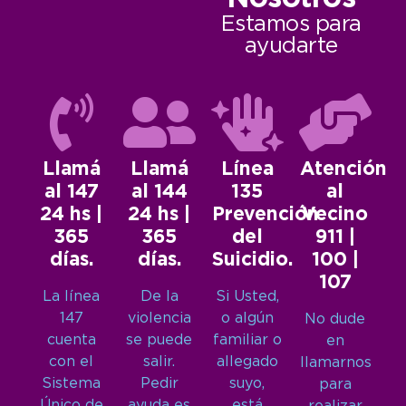
Estamos para
ayudarte
Llamá
Llamá
Línea
Atención
al 147
al 144
135
al
24 hs |
24 hs |
Prevención
Vecino
365
365
del
911 |
días.
días.
Suicidio.
100 |
107
La línea
De la
Si Usted,
147
violencia
o algún
No dude
cuenta
se puede
familiar o
en
con el
salir.
allegado
llamarnos
Sistema
Pedir
suyo,
para
Único de
ayuda es
está