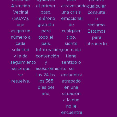
realizar
Atención
el primer
atravesando
cualquier
Vecinal
paso.
una crisis
consulta
(SUAV),
Teléfono
emocional
o
que
gratuito
de
reclamo.
asigna un
para
cualquier
Estamos
número a
todo el
tipo,
para
cada
país.
siente
atenderlo.
solicitud
Información,
que nada
y le da
contención
tiene
seguimiento
y
sentido o
hasta que
asesoramiento
se
se
las 24 hs,
encuentra
resuelve.
los 365
atrapado
días del
en una
año.
situación
a la que
no le
encuentra