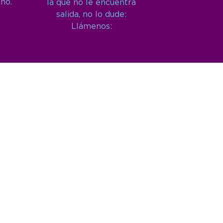
año.
la que no le encuentra
salida, no lo dude:
Llámenos: