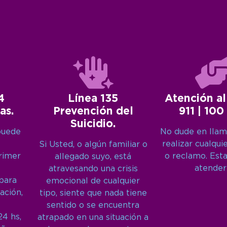
4
Línea 135
Atención al
as.
Prevención del
911 | 100
Suicidio.
puede
No dude en llam
realizar cualqui
Si Usted, o algún familiar o
primer
o reclamo. Est
allegado suyo, está
atender
atravesando una crisis
 para
emocional de cualquier
ación,
tipo, siente que nada tiene
sentido o se encuentra
24 hs,
atrapado en una situación a