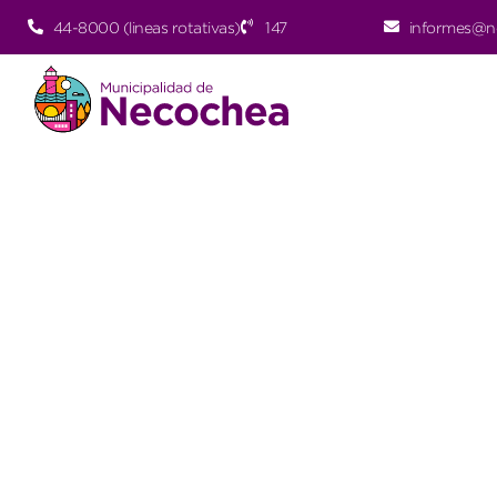
44-8000 (lineas rotativas)
147
informes@n