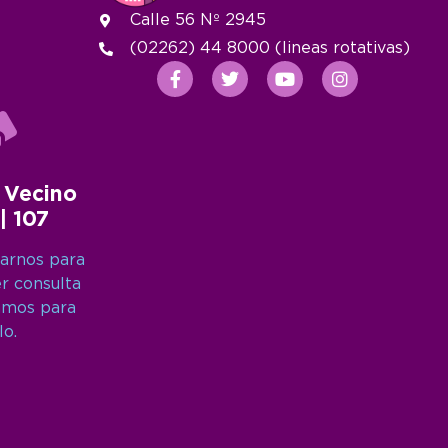
Calle 56 Nº 2945
(02262) 44 8000 (lineas rotativas)
 Vecino
 | 107
arnos para
er consulta
amos para
lo.