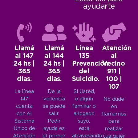
ayudarte
Llamá
Llamá
Línea
Atención
al 147
al 144
135
al
24 hs |
24 hs |
Prevención
Vecino
365
365
del
911 |
días.
días.
Suicidio.
100 |
107
La línea
De la
Si Usted,
147
violencia
o algún
No dude
cuenta
se puede
familiar o
en
con el
salir.
allegado
llamarnos
Sistema
Pedir
suyo,
para
Único de
ayuda es
está
realizar
Atención
el primer
atravesando
cualquier