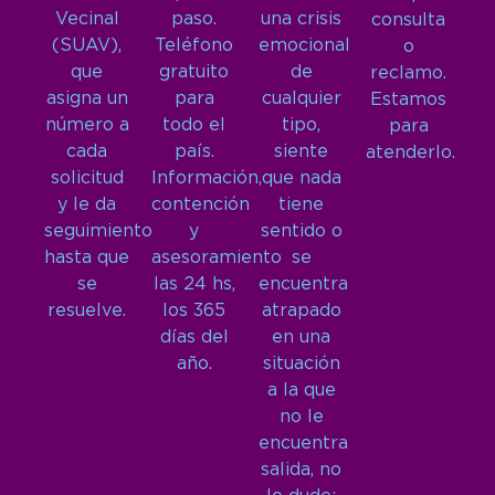
Vecinal
paso.
una crisis
consulta
(SUAV),
Teléfono
emocional
o
que
gratuito
de
reclamo.
asigna un
para
cualquier
Estamos
número a
todo el
tipo,
para
cada
país.
siente
atenderlo.
solicitud
Información,
que nada
y le da
contención
tiene
seguimiento
y
sentido o
hasta que
asesoramiento
se
se
las 24 hs,
encuentra
resuelve.
los 365
atrapado
días del
en una
año.
situación
a la que
no le
encuentra
salida, no