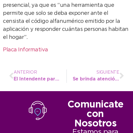
presencial, ya que es “una herramienta que
permite que solo se deba exponer ante el
censista el código alfanumérico emitido por la
aplicación y responder cuántas personas habitan
el hogar”.
Placa Informativa
ANTERIOR
SIGUIENTE
El Intendente participó de la jornada de prevención cardiovascular y concientización
Se brinda atención extendida en cuatro efectores ante las Infecciones Respiratorias Agudas Bajas
Comunicate
con
Nosotros
Estamos para