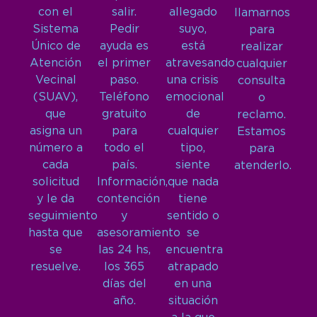
con el
salir.
allegado
llamarnos
Sistema
Pedir
suyo,
para
Único de
ayuda es
está
realizar
Atención
el primer
atravesando
cualquier
Vecinal
paso.
una crisis
consulta
(SUAV),
Teléfono
emocional
o
que
gratuito
de
reclamo.
asigna un
para
cualquier
Estamos
número a
todo el
tipo,
para
cada
país.
siente
atenderlo.
solicitud
Información,
que nada
y le da
contención
tiene
seguimiento
y
sentido o
hasta que
asesoramiento
se
se
las 24 hs,
encuentra
resuelve.
los 365
atrapado
días del
en una
año.
situación