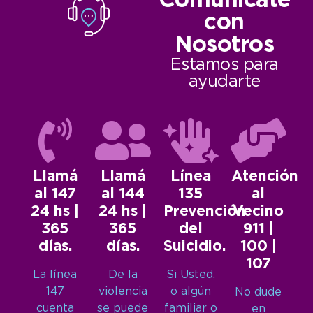
Comunicate
con
Nosotros
Estamos para
ayudarte
Llamá
Llamá
Línea
Atención
al 147
al 144
135
al
24 hs |
24 hs |
Prevención
Vecino
365
365
del
911 |
días.
días.
Suicidio.
100 |
107
La línea
De la
Si Usted,
147
violencia
o algún
No dude
cuenta
se puede
familiar o
en