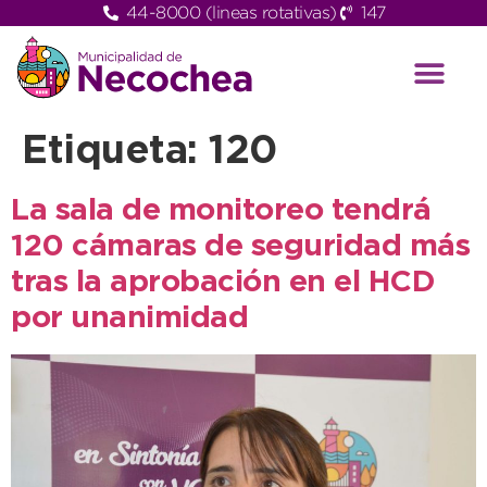
44-8000 (lineas rotativas)
147
Etiqueta:
120
La sala de monitoreo tendrá
120 cámaras de seguridad más
tras la aprobación en el HCD
por unanimidad