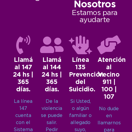
Nosotros
Estamos para
ayudarte
Llamá
Llamá
Línea
Atención
al 147
al 144
135
al
24 hs |
24 hs |
Prevención
Vecino
365
365
del
911 |
días.
días.
Suicidio.
100 |
107
La línea
De la
Si Usted,
147
violencia
o algún
No dude
cuenta
se puede
familiar o
en
con el
salir.
allegado
llamarnos
Sistema
Pedir
suyo,
para