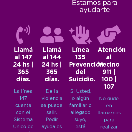
Estamos para
ayudarte
Llamá
Llamá
Línea
Atención
al 147
al 144
135
al
24 hs |
24 hs |
Prevención
Vecino
365
365
del
911 |
días.
días.
Suicidio.
100 |
107
La línea
De la
Si Usted,
147
violencia
o algún
No dude
cuenta
se puede
familiar o
en
con el
salir.
allegado
llamarnos
Sistema
Pedir
suyo,
para
Único de
ayuda es
está
realizar