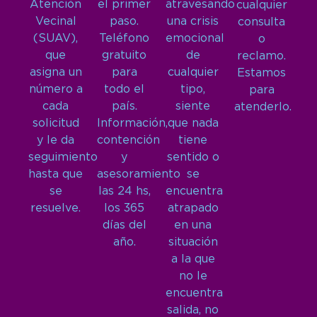
Atención
el primer
atravesando
cualquier
Vecinal
paso.
una crisis
consulta
(SUAV),
Teléfono
emocional
o
que
gratuito
de
reclamo.
asigna un
para
cualquier
Estamos
número a
todo el
tipo,
para
cada
país.
siente
atenderlo.
solicitud
Información,
que nada
y le da
contención
tiene
seguimiento
y
sentido o
hasta que
asesoramiento
se
se
las 24 hs,
encuentra
resuelve.
los 365
atrapado
días del
en una
año.
situación
a la que
no le
encuentra
salida, no