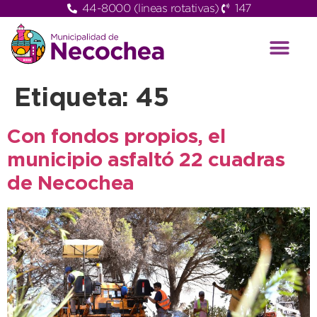
44-8000 (lineas rotativas)
147
Etiqueta:
45
Con fondos propios, el
municipio asfaltó 22 cuadras
de Necochea