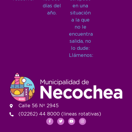
días del
en una
año.
situación
a la que
no le
encuentra
salida, no
lo dude:
Llámenos:
Calle 56 Nº 2945
(02262) 44 8000 (lineas rotativas)