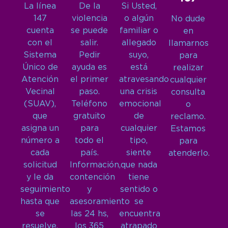
La línea
De la
Si Usted,
147
violencia
o algún
No dude
cuenta
se puede
familiar o
en
con el
salir.
allegado
llamarnos
Sistema
Pedir
suyo,
para
Único de
ayuda es
está
realizar
Atención
el primer
atravesando
cualquier
Vecinal
paso.
una crisis
consulta
(SUAV),
Teléfono
emocional
o
que
gratuito
de
reclamo.
asigna un
para
cualquier
Estamos
número a
todo el
tipo,
para
cada
país.
siente
atenderlo.
solicitud
Información,
que nada
y le da
contención
tiene
seguimiento
y
sentido o
hasta que
asesoramiento
se
se
las 24 hs,
encuentra
resuelve.
los 365
atrapado