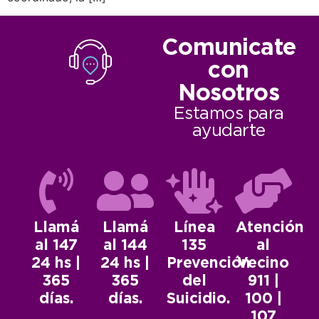
Comunicate
con
Nosotros
Estamos para
ayudarte
Llamá
Llamá
Línea
Atención
al 147
al 144
135
al
24 hs |
24 hs |
Prevención
Vecino
365
365
del
911 |
días.
días.
Suicidio.
100 |
107