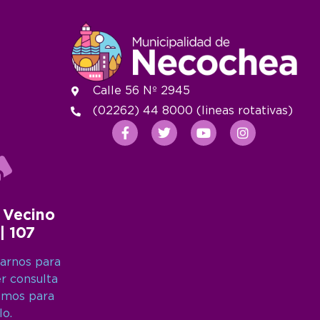
Calle 56 Nº 2945
(02262) 44 8000 (lineas rotativas)
 Vecino
 | 107
arnos para
er consulta
amos para
lo.