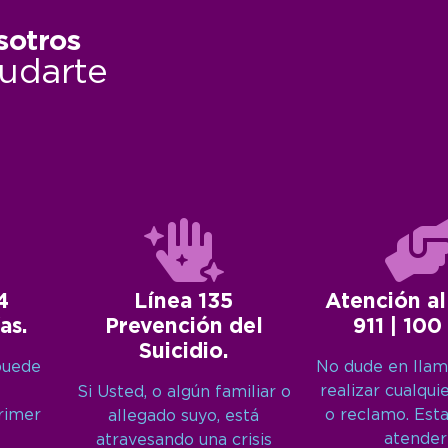
sotros
udarte
4
Línea 135
Atención al
as.
Prevención del
911 | 100
Suicidio.
puede
No dude en llam
realizar cualqui
Si Usted, o algún familiar o
primer
o reclamo. Est
allegado suyo, está
atender
atravesando una crisis