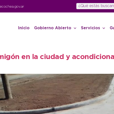
ecochea.gov.ar
Inicio
Gobierno Abierto
Servicios
G
migón en la ciudad y acondiciona