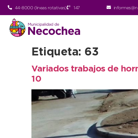
44-8000 (lineas rotativas)
147
informes@n
Etiqueta:
63
Variados trabajos de hor
10