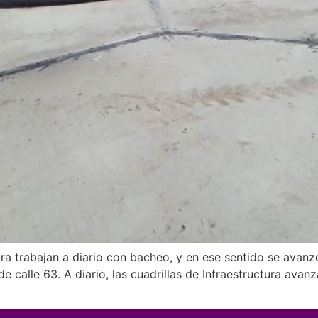
tura trabajan a diario con bacheo, y en ese sentido se avanz
e calle 63. A diario, las cuadrillas de Infraestructura avan