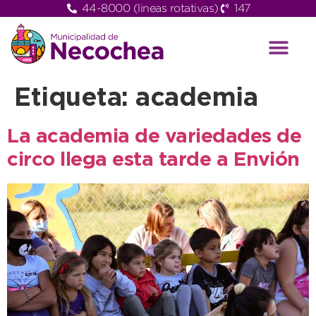
44-8000 (lineas rotativas)
147
Etiqueta:
academia
La academia de variedades de
circo llega esta tarde a Envión