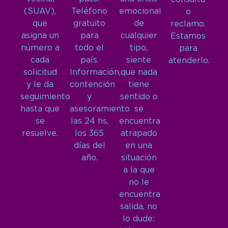
(SUAV),
Teléfono
emocional
o
que
gratuito
de
reclamo.
asigna un
para
cualquier
Estamos
número a
todo el
tipo,
para
cada
país.
siente
atenderlo.
solicitud
Información,
que nada
y le da
contención
tiene
seguimiento
y
sentido o
hasta que
asesoramiento
se
se
las 24 hs,
encuentra
resuelve.
los 365
atrapado
días del
en una
año.
situación
a la que
no le
encuentra
salida, no
lo dude: