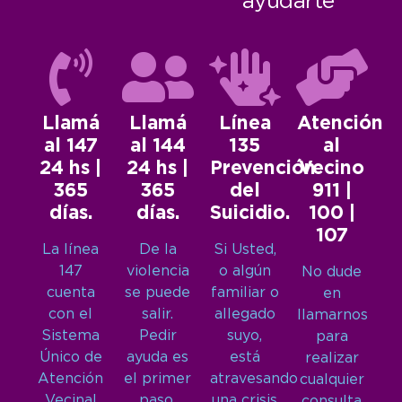
ayudarte
Llamá
Llamá
Línea
Atención
al 147
al 144
135
al
24 hs |
24 hs |
Prevención
Vecino
365
365
del
911 |
días.
días.
Suicidio.
100 |
107
La línea
De la
Si Usted,
147
violencia
o algún
No dude
cuenta
se puede
familiar o
en
con el
salir.
allegado
llamarnos
Sistema
Pedir
suyo,
para
Único de
ayuda es
está
realizar
Atención
el primer
atravesando
cualquier
Vecinal
paso.
una crisis
consulta