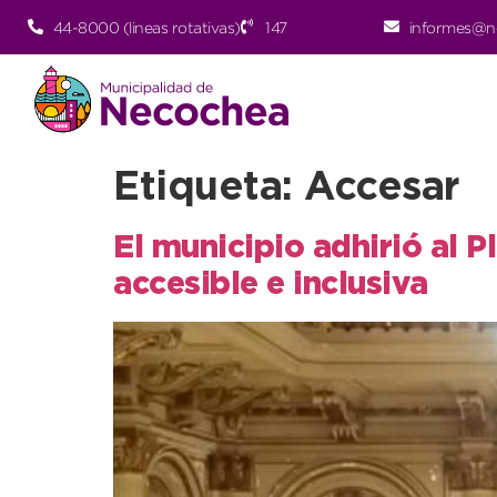
44-8000 (lineas rotativas)
147
informes@n
Etiqueta:
Accesar
El municipio adhirió al 
accesible e inclusiva