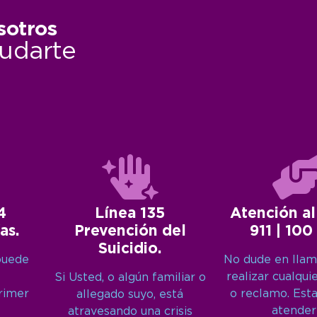
sotros
udarte
4
Línea 135
Atención al
as.
Prevención del
911 | 100
Suicidio.
puede
No dude en llam
realizar cualqui
Si Usted, o algún familiar o
primer
o reclamo. Est
allegado suyo, está
atender
atravesando una crisis