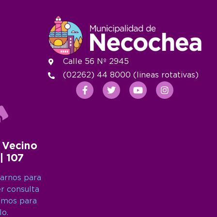
Calle 56 Nº 2945
(02262) 44 8000 (lineas rotativas)
 Vecino
 | 107
arnos para
er consulta
amos para
lo.