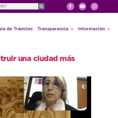
uia de Trámites
Transparencia
Información
struir una ciudad más