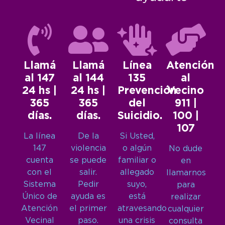
Llamá
Llamá
Línea
Atención
al 147
al 144
135
al
24 hs |
24 hs |
Prevención
Vecino
365
365
del
911 |
días.
días.
Suicidio.
100 |
107
La línea
De la
Si Usted,
147
violencia
o algún
No dude
cuenta
se puede
familiar o
en
con el
salir.
allegado
llamarnos
Sistema
Pedir
suyo,
para
Único de
ayuda es
está
realizar
Atención
el primer
atravesando
cualquier
Vecinal
paso.
una crisis
consulta