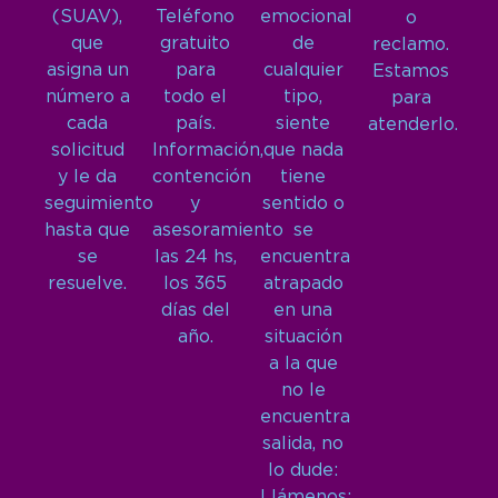
(SUAV),
Teléfono
emocional
o
que
gratuito
de
reclamo.
asigna un
para
cualquier
Estamos
número a
todo el
tipo,
para
cada
país.
siente
atenderlo.
solicitud
Información,
que nada
y le da
contención
tiene
seguimiento
y
sentido o
hasta que
asesoramiento
se
se
las 24 hs,
encuentra
resuelve.
los 365
atrapado
días del
en una
año.
situación
a la que
no le
encuentra
salida, no
lo dude:
Llámenos: