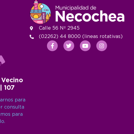
Calle 56 Nº 2945
(02262) 44 8000 (lineas rotativas)
 Vecino
 | 107
arnos para
er consulta
amos para
lo.