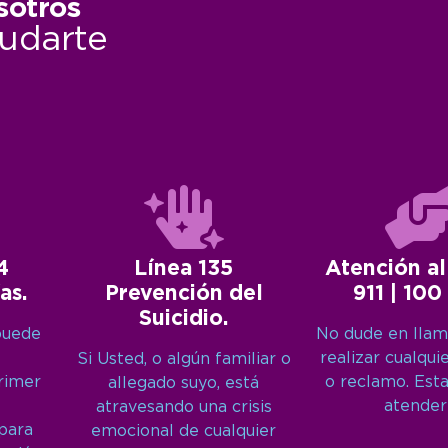
sotros
udarte
4
Línea 135
Atención al
as.
Prevención del
911 | 100
Suicidio.
puede
No dude en llam
realizar cualqui
Si Usted, o algún familiar o
primer
o reclamo. Est
allegado suyo, está
atender
atravesando una crisis
 para
emocional de cualquier