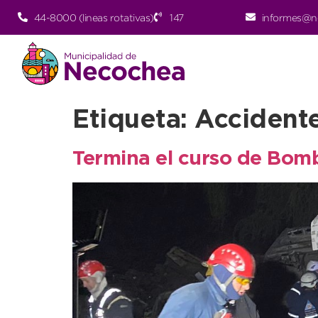
44-8000 (lineas rotativas)
147
informes@n
Etiqueta:
Accident
Termina el curso de Bomb