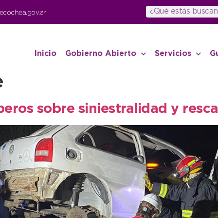
ecochea.gov.ar
Inicio
Gobierno Abierto
Servicios
G
e
eros sobre siniestralidad y resca