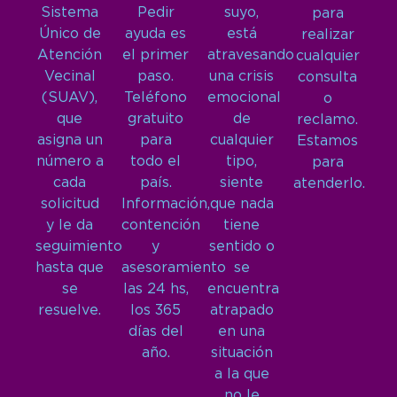
Sistema
Pedir
suyo,
para
Único de
ayuda es
está
realizar
Atención
el primer
atravesando
cualquier
Vecinal
paso.
una crisis
consulta
(SUAV),
Teléfono
emocional
o
que
gratuito
de
reclamo.
asigna un
para
cualquier
Estamos
número a
todo el
tipo,
para
cada
país.
siente
atenderlo.
solicitud
Información,
que nada
y le da
contención
tiene
seguimiento
y
sentido o
hasta que
asesoramiento
se
se
las 24 hs,
encuentra
resuelve.
los 365
atrapado
días del
en una
año.
situación
a la que
no le