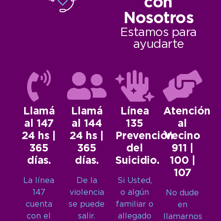
con
Nosotros
Estamos para
ayudarte
Llamá
Llamá
Línea
Atención
al 147
al 144
135
al
24 hs |
24 hs |
Prevención
Vecino
365
365
del
911 |
días.
días.
Suicidio.
100 |
107
La línea
De la
Si Usted,
147
violencia
o algún
No dude
cuenta
se puede
familiar o
en
con el
salir.
allegado
llamarnos