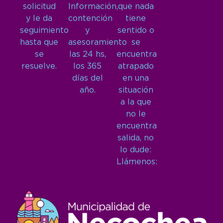
solicitud
Información,
que nada
y le da
contención
tiene
seguimiento
y
sentido o
hasta que
asesoramiento
se
se
las 24 hs,
encuentra
resuelve.
los 365
atrapado
días del
en una
año.
situación
a la que
no le
encuentra
salida, no
lo dude:
Llámenos: