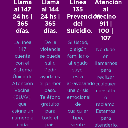
Llamá
Llamá
Línea
Atención
al 147
al 144
135
al
24 hs |
24 hs |
Prevención
Vecino
365
365
del
911 |
días.
días.
Suicidio.
100 |
107
La línea
De la
Si Usted,
147
violencia
o algún
No dude
cuenta
se puede
familiar o
en
con el
salir.
allegado
llamarnos
Sistema
Pedir
suyo,
para
Único de
ayuda es
está
realizar
Atención
el primer
atravesando
cualquier
Vecinal
paso.
una crisis
consulta
(SUAV),
Teléfono
emocional
o
que
gratuito
de
reclamo.
asigna un
para
cualquier
Estamos
número a
todo el
tipo,
para
cada
país.
siente
atenderlo.