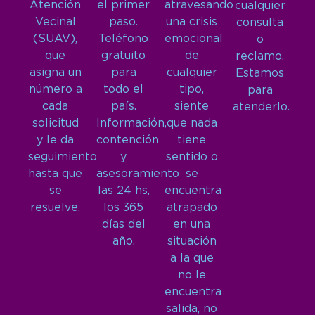
Atención
el primer
atravesando
cualquier
Vecinal
paso.
una crisis
consulta
(SUAV),
Teléfono
emocional
o
que
gratuito
de
reclamo.
asigna un
para
cualquier
Estamos
número a
todo el
tipo,
para
cada
país.
siente
atenderlo.
solicitud
Información,
que nada
y le da
contención
tiene
seguimiento
y
sentido o
hasta que
asesoramiento
se
se
las 24 hs,
encuentra
resuelve.
los 365
atrapado
días del
en una
año.
situación
a la que
no le
encuentra
salida, no