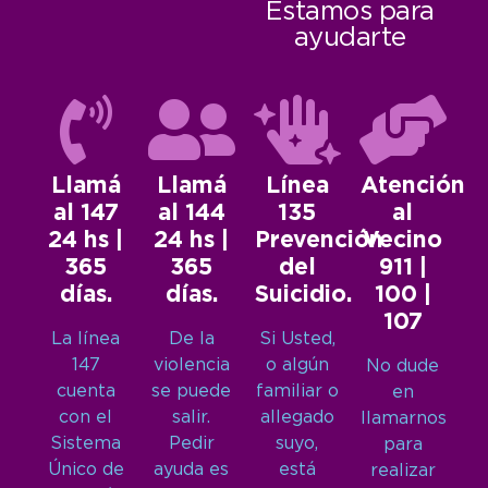
Estamos para
ayudarte
Llamá
Llamá
Línea
Atención
al 147
al 144
135
al
24 hs |
24 hs |
Prevención
Vecino
365
365
del
911 |
días.
días.
Suicidio.
100 |
107
La línea
De la
Si Usted,
147
violencia
o algún
No dude
cuenta
se puede
familiar o
en
con el
salir.
allegado
llamarnos
Sistema
Pedir
suyo,
para
Único de
ayuda es
está
realizar