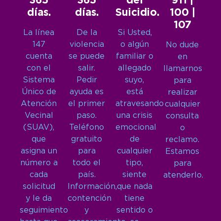
365
365
del
911 |
días.
días.
Suicidio.
100 |
107
La línea
De la
Si Usted,
147
violencia
o algún
No dude
cuenta
se puede
familiar o
en
con el
salir.
allegado
llamarnos
Sistema
Pedir
suyo,
para
Único de
ayuda es
está
realizar
Atención
el primer
atravesando
cualquier
Vecinal
paso.
una crisis
consulta
(SUAV),
Teléfono
emocional
o
que
gratuito
de
reclamo.
asigna un
para
cualquier
Estamos
número a
todo el
tipo,
para
cada
país.
siente
atenderlo.
solicitud
Información,
que nada
y le da
contención
tiene
seguimiento
y
sentido o