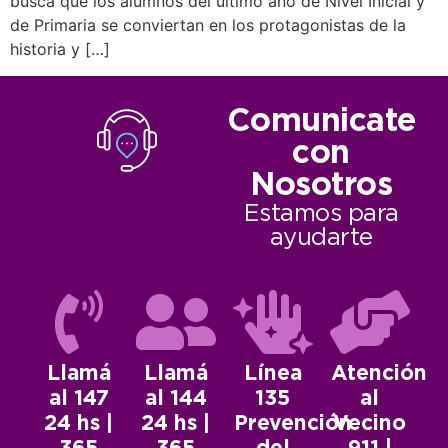
busca que los alumnos del último año de Nivel Inicial y
de Primaria se conviertan en los protagonistas de la
historia y […]
Comunicate
con
Nosotros
Estamos para
ayudarte
Llamá
Llamá
Línea
Atención
al 147
al 144
135
al
24 hs |
24 hs |
Prevención
Vecino