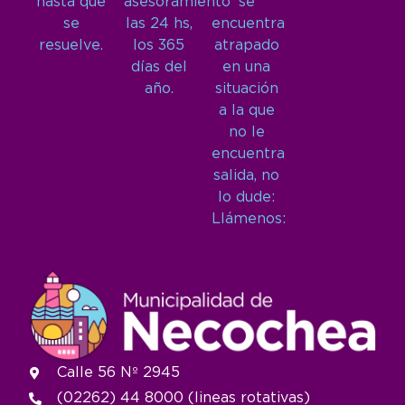
hasta que
asesoramiento
se
se
las 24 hs,
encuentra
resuelve.
los 365
atrapado
días del
en una
año.
situación
a la que
no le
encuentra
salida, no
lo dude:
Llámenos:
Calle 56 Nº 2945
(02262) 44 8000 (lineas rotativas)