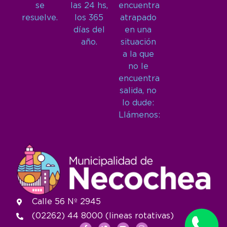
se
las 24 hs,
encuentra
resuelve.
los 365
atrapado
días del
en una
año.
situación
a la que
no le
encuentra
salida, no
lo dude:
Llámenos:
Calle 56 Nº 2945
(02262) 44 8000 (lineas rotativas)