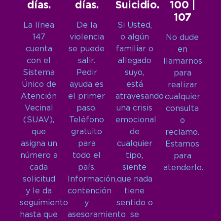
días.
días.
Suicidio.
100 |
107
La línea
De la
Si Usted,
147
violencia
o algún
No dude
cuenta
se puede
familiar o
en
con el
salir.
allegado
llamarnos
Sistema
Pedir
suyo,
para
Único de
ayuda es
está
realizar
Atención
el primer
atravesando
cualquier
Vecinal
paso.
una crisis
consulta
(SUAV),
Teléfono
emocional
o
que
gratuito
de
reclamo.
asigna un
para
cualquier
Estamos
número a
todo el
tipo,
para
cada
país.
siente
atenderlo.
solicitud
Información,
que nada
y le da
contención
tiene
seguimiento
y
sentido o
hasta que
asesoramiento
se