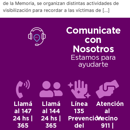
de la Memoria, se organizan distintas actividades de
visibilización para recordar a las víctimas de […]
Comunicate
con
Nosotros
Estamos para
ayudarte
Llamá
Llamá
Línea
Atención
al 147
al 144
135
al
24 hs |
24 hs |
Prevención
Vecino
365
365
del
911 |