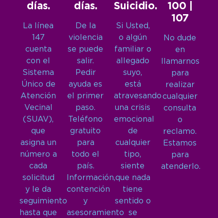
días.
días.
Suicidio.
100 |
107
La línea
De la
Si Usted,
147
violencia
o algún
No dude
cuenta
se puede
familiar o
en
con el
salir.
allegado
llamarnos
Sistema
Pedir
suyo,
para
Único de
ayuda es
está
realizar
Atención
el primer
atravesando
cualquier
Vecinal
paso.
una crisis
consulta
(SUAV),
Teléfono
emocional
o
que
gratuito
de
reclamo.
asigna un
para
cualquier
Estamos
número a
todo el
tipo,
para
cada
país.
siente
atenderlo.
solicitud
Información,
que nada
y le da
contención
tiene
seguimiento
y
sentido o
hasta que
asesoramiento
se