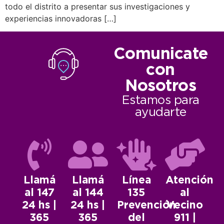
todo el distrito a presentar sus investigaciones y
experiencias innovadoras […]
Comunicate
con
Nosotros
Estamos para
ayudarte
Llamá
Llamá
Línea
Atención
al 147
al 144
135
al
24 hs |
24 hs |
Prevención
Vecino
365
365
del
911 |