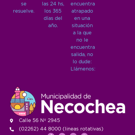
se
las 24 hs,
encuentra
resuelve.
los 365
atrapado
días del
en una
año.
situación
a la que
no le
encuentra
salida, no
lo dude:
Llámenos:
Calle 56 Nº 2945
(02262) 44 8000 (lineas rotativas)