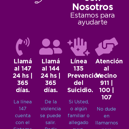
Nosotros
Estamos para
ayudarte
Llamá
Llamá
Línea
Atención
al 147
al 144
135
al
24 hs |
24 hs |
Prevención
Vecino
365
365
del
911 |
días.
días.
Suicidio.
100 |
107
La línea
De la
Si Usted,
147
violencia
o algún
No dude
cuenta
se puede
familiar o
en
con el
salir.
allegado
llamarnos