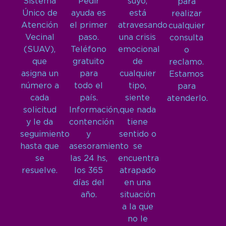
Sistema
Pedir
suyo,
para
Único de
ayuda es
está
realizar
Atención
el primer
atravesando
cualquier
Vecinal
paso.
una crisis
consulta
(SUAV),
Teléfono
emocional
o
que
gratuito
de
reclamo.
asigna un
para
cualquier
Estamos
número a
todo el
tipo,
para
cada
país.
siente
atenderlo.
solicitud
Información,
que nada
y le da
contención
tiene
seguimiento
y
sentido o
hasta que
asesoramiento
se
se
las 24 hs,
encuentra
resuelve.
los 365
atrapado
días del
en una
año.
situación
a la que
no le