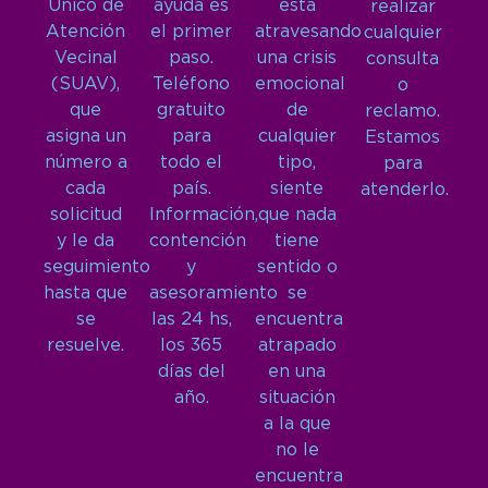
Único de
ayuda es
está
realizar
Atención
el primer
atravesando
cualquier
Vecinal
paso.
una crisis
consulta
(SUAV),
Teléfono
emocional
o
que
gratuito
de
reclamo.
asigna un
para
cualquier
Estamos
número a
todo el
tipo,
para
cada
país.
siente
atenderlo.
solicitud
Información,
que nada
y le da
contención
tiene
seguimiento
y
sentido o
hasta que
asesoramiento
se
se
las 24 hs,
encuentra
resuelve.
los 365
atrapado
días del
en una
año.
situación
a la que
no le
encuentra