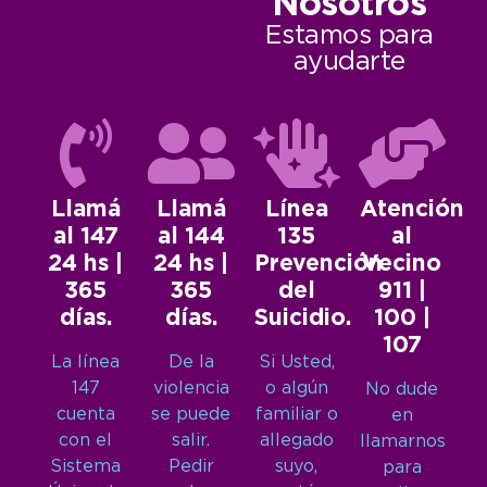
Nosotros
Estamos para
ayudarte
Llamá
Llamá
Línea
Atención
al 147
al 144
135
al
24 hs |
24 hs |
Prevención
Vecino
365
365
del
911 |
días.
días.
Suicidio.
100 |
107
La línea
De la
Si Usted,
147
violencia
o algún
No dude
cuenta
se puede
familiar o
en
con el
salir.
allegado
llamarnos
Sistema
Pedir
suyo,
para