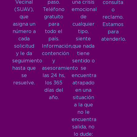
Vecinal
paso.
una crisis
consulta
(SUAV),
Teléfono
emocional
o
que
gratuito
de
reclamo.
asigna un
para
cualquier
Estamos
número a
todo el
tipo,
para
cada
país.
siente
atenderlo.
solicitud
Información,
que nada
y le da
contención
tiene
seguimiento
y
sentido o
hasta que
asesoramiento
se
se
las 24 hs,
encuentra
resuelve.
los 365
atrapado
días del
en una
año.
situación
a la que
no le
encuentra
salida, no
lo dude: