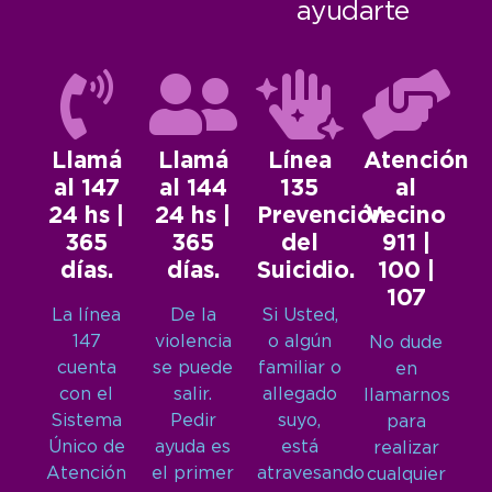
ayudarte
Llamá
Llamá
Línea
Atención
al 147
al 144
135
al
24 hs |
24 hs |
Prevención
Vecino
365
365
del
911 |
días.
días.
Suicidio.
100 |
107
La línea
De la
Si Usted,
147
violencia
o algún
No dude
cuenta
se puede
familiar o
en
con el
salir.
allegado
llamarnos
Sistema
Pedir
suyo,
para
Único de
ayuda es
está
realizar
Atención
el primer
atravesando
cualquier