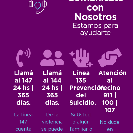
con
Nosotros
Estamos para
ayudarte
Llamá
Llamá
Línea
Atención
al 147
al 144
135
al
24 hs |
24 hs |
Prevención
Vecino
365
365
del
911 |
días.
días.
Suicidio.
100 |
107
La línea
De la
Si Usted,
147
violencia
o algún
No dude
cuenta
se puede
familiar o
en