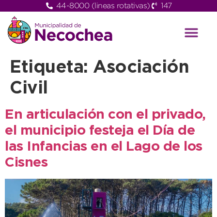
44-8000 (lineas rotativas)
147
Etiqueta:
Asociación
Civil
En articulación con el privado,
el municipio festeja el Día de
las Infancias en el Lago de los
Cisnes