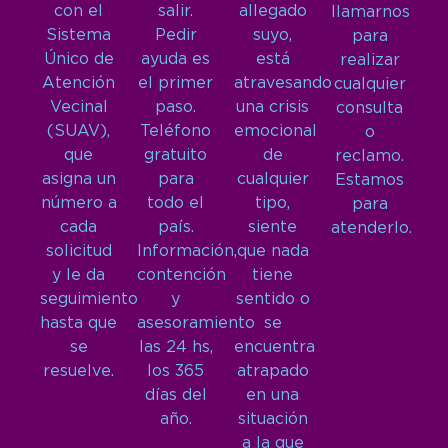
con el
salir.
allegado
llamarnos
Sistema
Pedir
suyo,
para
Único de
ayuda es
está
realizar
Atención
el primer
atravesando
cualquier
Vecinal
paso.
una crisis
consulta
(SUAV),
Teléfono
emocional
o
que
gratuito
de
reclamo.
asigna un
para
cualquier
Estamos
número a
todo el
tipo,
para
cada
país.
siente
atenderlo.
solicitud
Información,
que nada
y le da
contención
tiene
seguimiento
y
sentido o
hasta que
asesoramiento
se
se
las 24 hs,
encuentra
resuelve.
los 365
atrapado
días del
en una
año.
situación
a la que