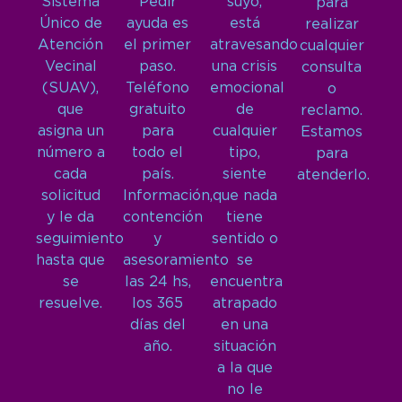
Sistema
Pedir
suyo,
para
Único de
ayuda es
está
realizar
Atención
el primer
atravesando
cualquier
Vecinal
paso.
una crisis
consulta
(SUAV),
Teléfono
emocional
o
que
gratuito
de
reclamo.
asigna un
para
cualquier
Estamos
número a
todo el
tipo,
para
cada
país.
siente
atenderlo.
solicitud
Información,
que nada
y le da
contención
tiene
seguimiento
y
sentido o
hasta que
asesoramiento
se
se
las 24 hs,
encuentra
resuelve.
los 365
atrapado
días del
en una
año.
situación
a la que
no le