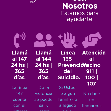
Nosotros
Estamos para
ayudarte
Llamá
Llamá
Línea
Atención
al 147
al 144
135
al
24 hs |
24 hs |
Prevención
Vecino
365
365
del
911 |
días.
días.
Suicidio.
100 |
107
La línea
De la
Si Usted,
147
violencia
o algún
No dude
cuenta
se puede
familiar o
en
con el
salir.
allegado
llamarnos