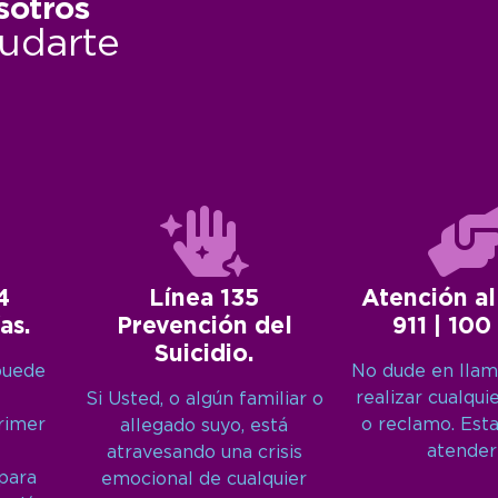
sotros
udarte
4
Línea 135
Atención al
as.
Prevención del
911 | 100
Suicidio.
puede
No dude en llam
realizar cualqui
Si Usted, o algún familiar o
primer
o reclamo. Est
allegado suyo, está
atender
atravesando una crisis
 para
emocional de cualquier