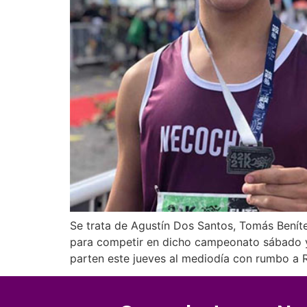
Se trata de Agustín Dos Santos, Tomás Beníte
para competir en dicho campeonato sábado y 
parten este jueves al mediodía con rumbo a R