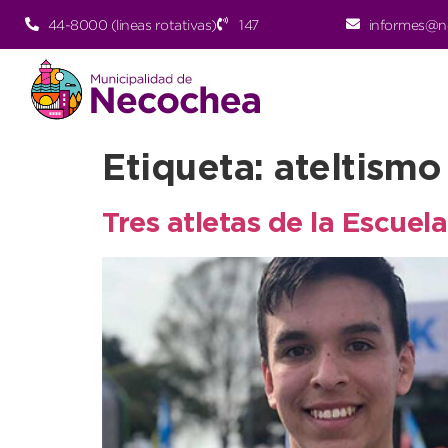
44-8000 (lineas rotativas)
147
informes@n
Etiqueta:
ateltismo
Tres atletas de la Escue