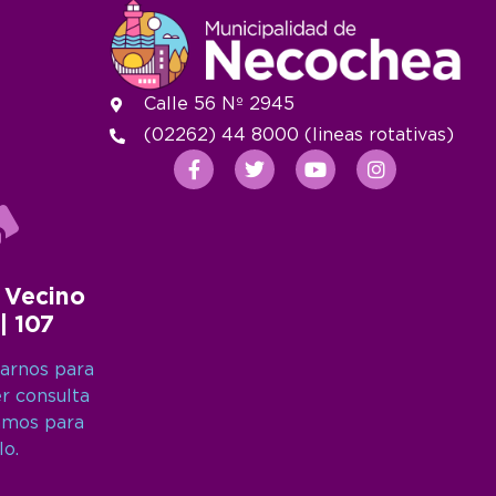
Calle 56 Nº 2945
(02262) 44 8000 (lineas rotativas)
 Vecino
 | 107
arnos para
er consulta
amos para
lo.