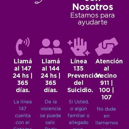
Nosotros
Estamos para
ayudarte
Llamá
Llamá
Línea
Atención
al 147
al 144
135
al
24 hs |
24 hs |
Prevención
Vecino
365
365
del
911 |
días.
días.
Suicidio.
100 |
107
La línea
De la
Si Usted,
147
violencia
o algún
No dude
cuenta
se puede
familiar o
en
con el
salir.
allegado
llamarnos