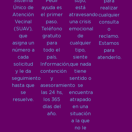
Sistema
Pedir
suyo,
para
Único de
ayuda es
está
realizar
Atención
el primer
atravesando
cualquier
Vecinal
paso.
una crisis
consulta
(SUAV),
Teléfono
emocional
o
que
gratuito
de
reclamo.
asigna un
para
cualquier
Estamos
número a
todo el
tipo,
para
cada
país.
siente
atenderlo.
solicitud
Información,
que nada
y le da
contención
tiene
seguimiento
y
sentido o
hasta que
asesoramiento
se
se
las 24 hs,
encuentra
resuelve.
los 365
atrapado
días del
en una
año.
situación
a la que
no le