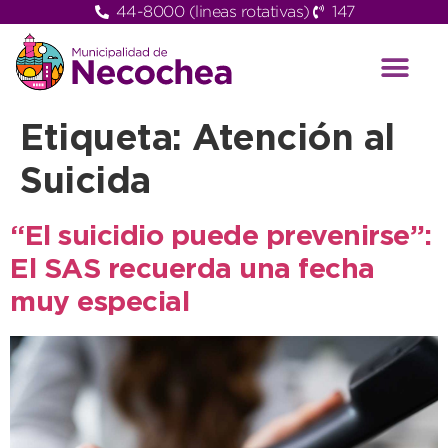
44-8000 (lineas rotativas)
147
Etiqueta:
Atención al
Suicida
“El suicidio puede prevenirse”:
El SAS recuerda una fecha
muy especial