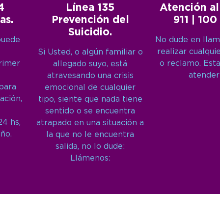
4
Línea 135
Atención al
as.
Prevención del
911 | 100
Suicidio.
puede
No dude en llam
realizar cualqui
Si Usted, o algún familiar o
primer
o reclamo. Est
allegado suyo, está
atender
atravesando una crisis
 para
emocional de cualquier
ación,
tipo, siente que nada tiene
sentido o se encuentra
24 hs,
atrapado en una situación a
año.
la que no le encuentra
salida, no lo dude:
Llámenos: