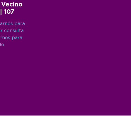
 Vecino
 | 107
arnos para
er consulta
amos para
lo.