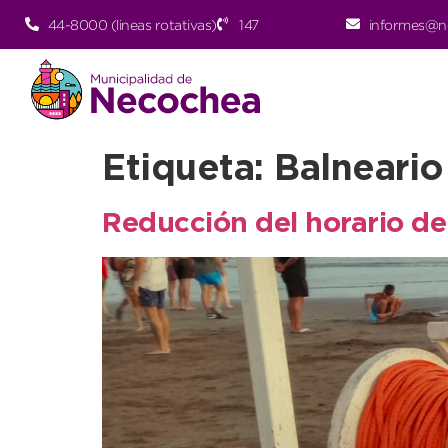
44-8000 (lineas rotativas)
147
informes@n
Etiqueta:
Balneario
Reducción del horario de 