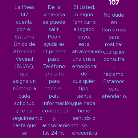
107
La línea
De la
Si Usted,
147
violencia
o algún
No dude
cuenta
se puede
familiar o
en
con el
salir.
allegado
llamarnos
Sistema
Pedir
suyo,
para
Único de
ayuda es
está
realizar
Atención
el primer
atravesando
cualquier
Vecinal
paso.
una crisis
consulta
(SUAV),
Teléfono
emocional
o
que
gratuito
de
reclamo.
asigna un
para
cualquier
Estamos
número a
todo el
tipo,
para
cada
país.
siente
atenderlo.
solicitud
Información,
que nada
y le da
contención
tiene
seguimiento
y
sentido o
hasta que
asesoramiento
se
se
las 24 hs,
encuentra