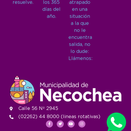
resuelve.
los 365
atrapado
días del
en una
año.
situación
a la que
no le
encuentra
salida, no
lo dude:
Llámenos:
Calle 56 Nº 2945
(02262) 44 8000 (lineas rotativas)