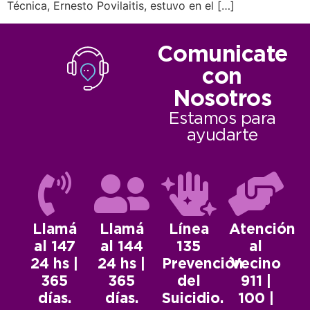
Técnica, Ernesto Povilaitis, estuvo en el […]
Comunicate
con
Nosotros
Estamos para
ayudarte
Llamá
Llamá
Línea
Atención
al 147
al 144
135
al
24 hs |
24 hs |
Prevención
Vecino
365
365
del
911 |
días.
días.
Suicidio.
100 |