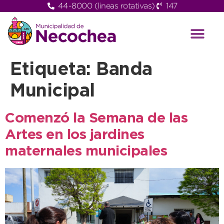
44-8000 (lineas rotativas)
147
Etiqueta:
Banda
Municipal
Comenzó la Semana de las
Artes en los jardines
maternales municipales