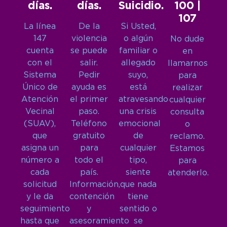
días.
días.
Suicidio.
100 |
107
La línea
De la
Si Usted,
147
violencia
o algún
No dude
cuenta
se puede
familiar o
en
con el
salir.
allegado
llamarnos
Sistema
Pedir
suyo,
para
Único de
ayuda es
está
realizar
Atención
el primer
atravesando
cualquier
Vecinal
paso.
una crisis
consulta
(SUAV),
Teléfono
emocional
o
que
gratuito
de
reclamo.
asigna un
para
cualquier
Estamos
número a
todo el
tipo,
para
cada
país.
siente
atenderlo.
solicitud
Información,
que nada
y le da
contención
tiene
seguimiento
y
sentido o
hasta que
asesoramiento
se