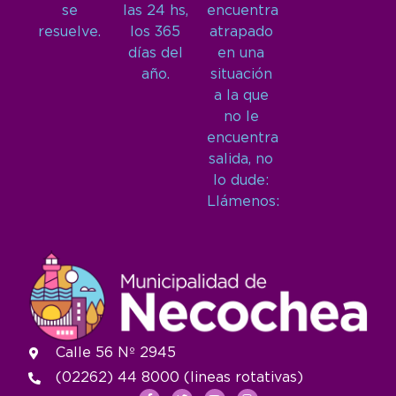
se
las 24 hs,
encuentra
resuelve.
los 365
atrapado
días del
en una
año.
situación
a la que
no le
encuentra
salida, no
lo dude:
Llámenos:
Calle 56 Nº 2945
(02262) 44 8000 (lineas rotativas)