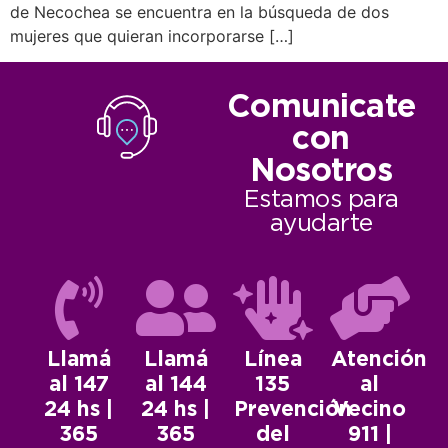
de Necochea se encuentra en la búsqueda de dos
mujeres que quieran incorporarse […]
Comunicate
con
Nosotros
Estamos para
ayudarte
Llamá
Llamá
Línea
Atención
al 147
al 144
135
al
24 hs |
24 hs |
Prevención
Vecino
365
365
del
911 |