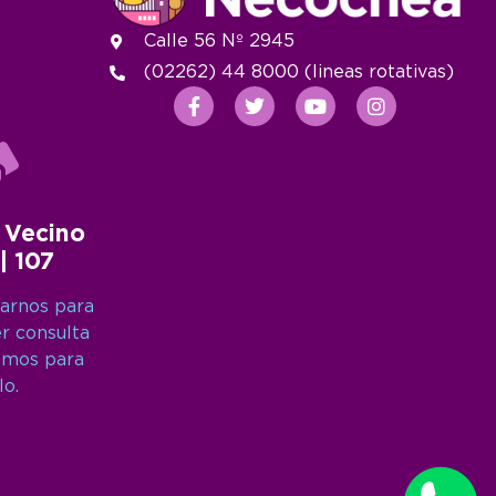
Calle 56 Nº 2945
(02262) 44 8000 (lineas rotativas)
 Vecino
 | 107
arnos para
er consulta
amos para
lo.