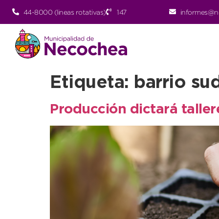
44-8000 (lineas rotativas)
147
informes@n
Etiqueta:
barrio su
Producción dictará talle