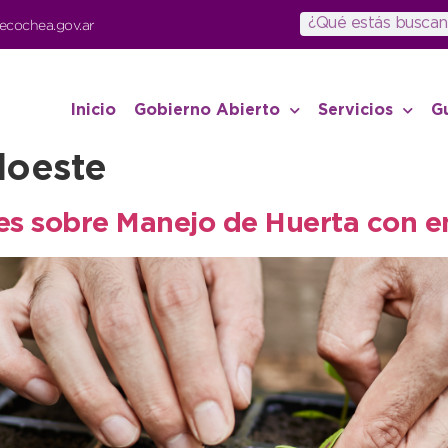
ecochea.gov.ar
Inicio
Gobierno Abierto
Servicios
G
doeste
res sobre Manejo de Huerta con 