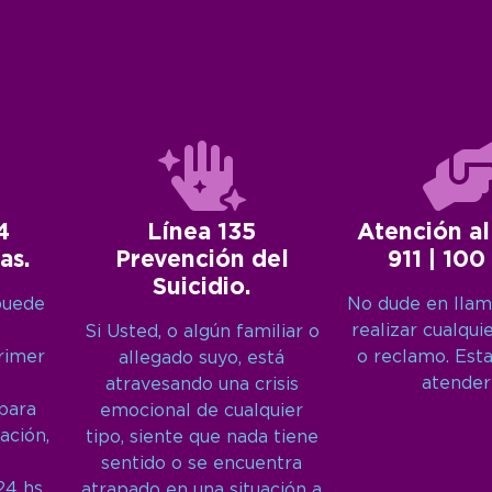
4
Línea 135
Atención al
as.
Prevención del
911 | 100
Suicidio.
puede
No dude en llam
realizar cualqui
Si Usted, o algún familiar o
primer
o reclamo. Est
allegado suyo, está
atender
atravesando una crisis
 para
emocional de cualquier
ación,
tipo, siente que nada tiene
sentido o se encuentra
24 hs,
atrapado en una situación a