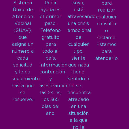
Sistema
Pedir
suyo,
para
Único de
ayuda es
está
realizar
Atención
el primer
atravesando
cualquier
Vecinal
paso.
una crisis
consulta
(SUAV),
Teléfono
emocional
o
que
gratuito
de
reclamo.
asigna un
para
cualquier
Estamos
número a
todo el
tipo,
para
cada
país.
siente
atenderlo.
solicitud
Información,
que nada
y le da
contención
tiene
seguimiento
y
sentido o
hasta que
asesoramiento
se
se
las 24 hs,
encuentra
resuelve.
los 365
atrapado
días del
en una
año.
situación
a la que
no le