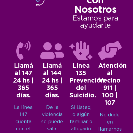
con
Nosotros
Estamos para
ayudarte
Llamá
Llamá
Línea
Atención
al 147
al 144
135
al
24 hs |
24 hs |
Prevención
Vecino
365
365
del
911 |
días.
días.
Suicidio.
100 |
107
La línea
De la
Si Usted,
147
violencia
o algún
No dude
cuenta
se puede
familiar o
en
con el
salir.
allegado
llamarnos